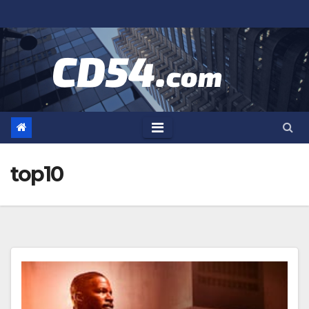
跳
至
内
容
top10