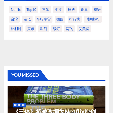
Netflix
Top10
三体
中文
剧透
剧集
华语
台湾
奈飞
平行宇宙
德国
排行榜
时间旅行
比利时
灾难
科幻
续订
网飞
艾美奖
YOU MISSED
NETFLIX
《三体》将被改编为Netflix原创