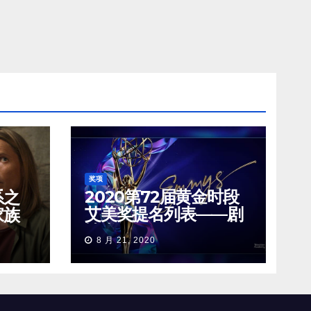
奖项
2020第72届黄金时段
系之
艾美奖提名列表——剧
家族
情类
8 月 21, 2020