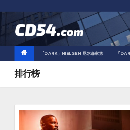
跳
至
内
容
「DARK」NIELSEN 尼尔森家族
「DAR
排行榜