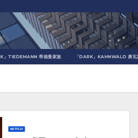
K」TIEDEMANN 蒂德曼家族
「DARK」KAHNWALD 康
NETFLIX