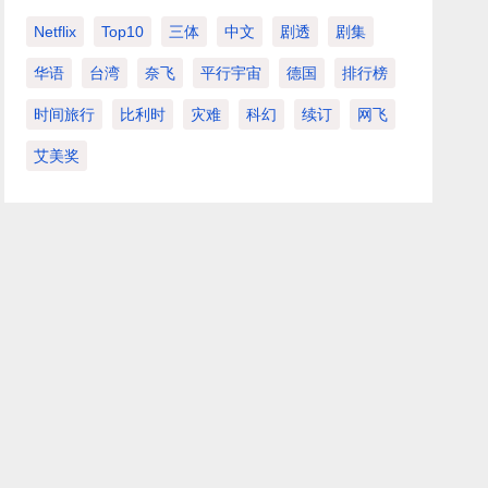
Netflix
Top10
三体
中文
剧透
剧集
华语
台湾
奈飞
平行宇宙
德国
排行榜
时间旅行
比利时
灾难
科幻
续订
网飞
艾美奖